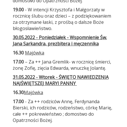
domostwo do Opatrzności Bożej.
19.00
- W intencji Krzysztofa i Małgorzaty w
rocznicę ślubu oraz dzieci – z podziękowaniem
za otrzymane łaski, z prośbą o dalsze Boże
błogosławieństwo.
30.05.2022 - Poniedziałek - Wspomnienie Św.
Jana Sarkandra, prezbitera i męczennika
16.30
Majówka
17.00
– Za ++ Jana Gremlik- w rocznicę śmierci,
żonę Zofię, zięcia Edwarda, wnuczkę Jolantę.
31.05.2022 - Wtorek - ŚWIĘTO NAWIEDZENIA
NAJŚWIĘTSZEJ MARYI PANNY
16.30
Majówka
17.00
- Za ++ rodziców Annę, Ferdynanda
Bierski, ich rodziców, rodzeństwo, córkę Marię,
całe ++ pokrewieństwo ; domostwo do
Opatrzności Bożej.