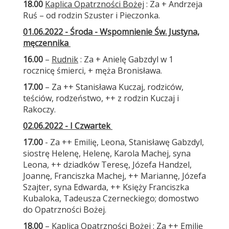
18.00
Kaplica Opatrzności Bożej
: Za + Andrzeja
Ruś – od rodzin Szuster i Pieczonka.
01.06.2022 - Środa - Wspomnienie Św. Justyna,
męczennika
16.00
–
Rudnik
: Za + Anielę Gabzdyl w 1
rocznicę śmierci, + męża Bronisława.
17.00
– Za ++ Stanisława Kuczaj, rodziców,
teściów, rodzeństwo, ++ z rodzin Kuczaj i
Rakoczy.
02.06.2022 - I Czwartek
17.00
- Za ++ Emilię, Leona, Stanisławę Gabzdyl,
siostrę Helenę, Helenę, Karola Machej, syna
Leona, ++ dziadków Teresę, Józefa Handzel,
Joannę, Franciszka Machej, ++ Mariannę, Józefa
Szajter, syna Edwarda, ++ Księży Franciszka
Kubaloka, Tadeusza Czerneckiego; domostwo
do Opatrzności Bożej.
18.00
–
Kaplica Opatrzności Bożej
: Za ++ Emilię