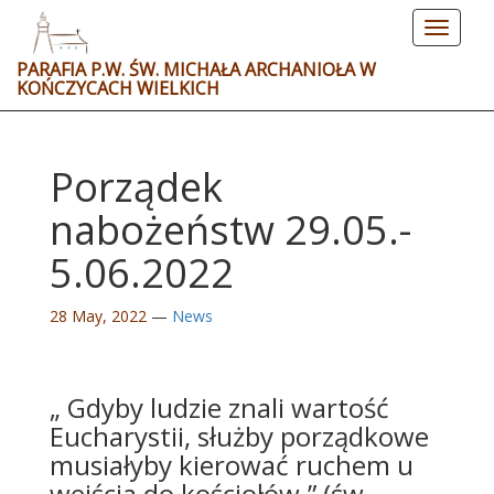
Toggle
navigat
PARAFIA P.W. ŚW. MICHAŁA ARCHANIOŁA W
KOŃCZYCACH WIELKICH
Porządek
nabożeństw 29.05.-
5.06.2022
28 May, 2022
—
News
„ Gdyby ludzie znali wartość
Eucharystii, służby porządkowe
musiałyby kierować ruchem u
wejścia do kościołów.” (św.