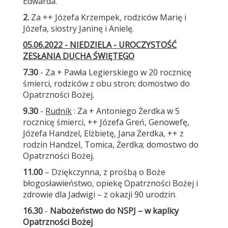
Edwarda.
2.
Za ++ Józefa Krzempek, rodziców Marię i
Józefa, siostry Janinę i Anielę.
05.06.2022 - NIEDZIELA - UROCZYSTOŚĆ
ZESŁANIA DUCHA ŚWIĘTEGO
7.30
- Za + Pawła Legierskiego w 20 rocznicę
śmierci, rodziców z obu stron; domostwo do
Opatrzności Bożej.
9.30
-
Rudnik
: Za + Antoniego Żerdka w 5
rocznicę śmierci, ++ Józefa Greń, Genowefę,
Józefa Handzel, Elżbietę, Jana Żerdka, ++ z
rodzin Handzel, Tomica, Żerdka; domostwo do
Opatrzności Bożej.
11.00
– Dziękczynna, z prośbą o Boże
błogosławieństwo, opiekę Opatrzności Bożej i
zdrowie dla Jadwigi – z okazji 90 urodzin.
16.30
-
Nabożeństwo do NSPJ – w kaplicy
Opatrzności Bożej