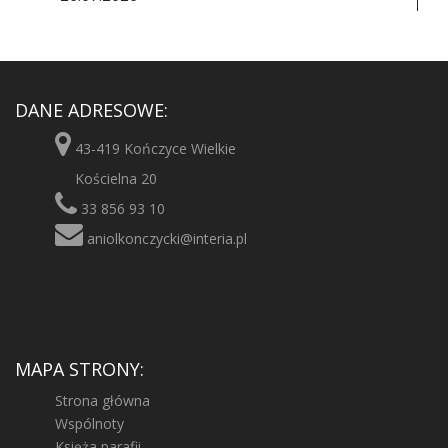
DANE ADRESOWE:
43-419 Kończyce Wielkie
Kościelna 20
33 856 93 10
aniolkonczycki@interia.pl
MAPA STRONY:
Strona główna
Wspólnoty
Księża parafii