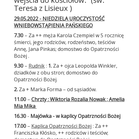
Teresa z Lisieux )
29.05.2022 - NIEDZIELA UROCZYSTOŚĆ
WNIEBOWSTĄPIENIA PAŃSKIEGO
7.30
– Za ++ męża Karola Czempiel w 5 rocznicę
śmierci, jego rodziców, rodzeństwo, teściów
Annę, Jana Pinkas; domostwo do Opatrzności
Bożej .
9.30
–
Rudnik
:
1.
Za + ojca Leopolda Winkler,
dziadków z obu stron; domostwo do
Opatrzności Bożej.
2.
Za + Marka Forma – od sąsiadów.
11.00
–
Chrzty : Wiktoria Rozalia Nowak ; Amelia
Mia Mika
16.30
-
Majówka - w kaplicy Opatrzności Bożej
17.00
–
Kaplica Opatrzności Bożej
: Za ++
Franciszka Kłósko, ++ rodziców i teściów;