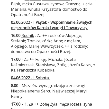
Bijok, męża Gustawa, synową Grażynę, zięcia
Mariana, wnuka Krzysztofa; domostwo do
Opatrzności Bożej
03.06.2022 - I Piątek - Wspomnienie Świętych
męczenników Karola Lwangi i Towarzyszy
16.00
Rudnik
: Za ++ rodziców Alojzego,
Stefanię Tomica, córkę Annę z mężem,
Alojzego, Marię Wawrzyczek, ++ z rodziny;
domostwo do Opatrzności Bożej.
17.00
- Za ++ Felicję, Michała, Józefa
Kaźmierczak, Stanisława, Zofię, Józefa Karas, +
Ks. Franciszka Kubaloka.
04.06.2022 - I Sobota
8.00
- Msza św. wynagradzająca zniewagi
Niepokalanemu Sercu Najświętszej Maryi
Panny
17.00
–
1.
Za ++ Zofię Żyła, męża Józefa, syna