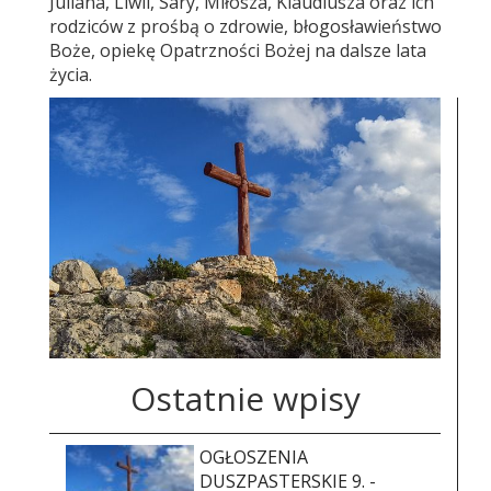
Juliana, Liwii, Sary, Miłosza, Klaudiusza oraz ich
rodziców z prośbą o zdrowie, błogosławieństwo
Boże, opiekę Opatrzności Bożej na dalsze lata
życia.
Ostatnie wpisy
OGŁOSZENIA
DUSZPASTERSKIE 9. -