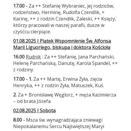
17.00 -
Za ++ Stefanię Wybraniec, jej rodziców,
rodzeństwo, Herminę, Rudolfa Czendlik, +
Karinę, ++ z rodzin Czendlik, Zaleski, ++ Księży,
którzy pracowali w naszej parafii, dusze w
czyśćcu cierpiące.
01.08.2025 I Piątek Wspomnienie Św. Alfonsa
Marii Liguoriego, biskupa i doktora Kościoła
16.00
Rudnik
: Za ++ Stefanię, Jana Parchański,
Helenę Parchańską, Danutę, Karola Spandel, ++
z rodziny.
17.00 - 1.
Za ++ Martę, Erwina Żyła, zięcia
Henryka, ++ z rodzin Żyła, Matuszek, Kuś.
2.
Za + Bronisławę Węglorz, + męża Kazimierza
– od brata Józefa.
02.08.2025 I Sobota
8.00 -
Msza św. wynagradzająca zniewagi
Niepokalanemu Sercu Najświętszej Maryi