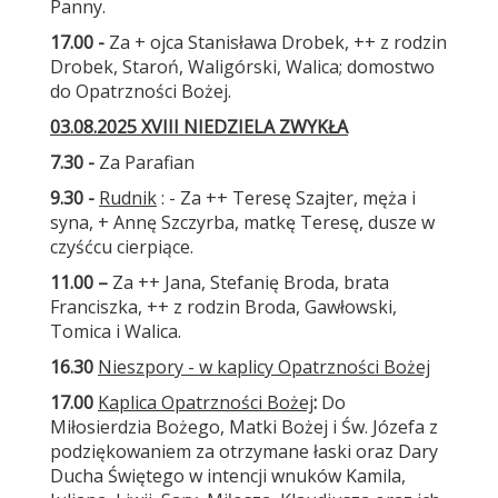
Panny.
17.00 -
Za + ojca Stanisława Drobek, ++ z rodzin
Drobek, Staroń, Waligórski, Walica; domostwo
do Opatrzności Bożej.
03.08.2025 XVIII NIEDZIELA ZWYKŁA
7.30 -
Za Parafian
9.30 -
Rudnik
: - Za ++ Teresę Szajter, męża i
syna, + Annę Szczyrba, matkę Teresę, dusze w
czyśćcu cierpiące.
11.00 –
Za ++ Jana, Stefanię Broda, brata
Franciszka, ++ z rodzin Broda, Gawłowski,
Tomica i Walica.
16.30
Nieszpory - w kaplicy Opatrzności Bożej
17.00
Kaplica Opatrzności Bożej
:
Do
Miłosierdzia Bożego, Matki Bożej i Św. Józefa z
podziękowaniem za otrzymane łaski oraz Dary
Ducha Świętego w intencji wnuków Kamila,