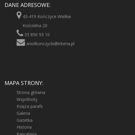
DANE ADRESOWE:
43-419 Kończyce Wielkie
Kościelna 20
33 856 93 10
aniolkonczycki@interia.pl
MAPA STRONY:
Strona główna
Wspólnoty
Księża parafii
Galeria
Gazetka
Historia
Kancelaria