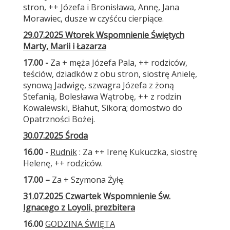
stron, ++ Józefa i Bronisława, Annę, Jana
Morawiec, dusze w czyśćcu cierpiące.
29.07.2025 Wtorek
Wspomnienie Świętych
Marty, Marii i Łazarza
17.00 -
Za + męża Józefa Pala, ++ rodziców,
teściów, dziadków z obu stron, siostrę Anielę,
synową Jadwigę, szwagra Józefa z żoną
Stefanią, Bolesława Wątrobę, ++ z rodzin
Kowalewski, Błahut, Sikora; domostwo do
Opatrzności Bożej.
30.07.2025 Środa
16.00 -
Rudnik
: Za ++ Irenę Kukuczka, siostrę
Helenę, ++ rodziców.
17.00 –
Za + Szymona Żyłę.
31.07.2025 Czwartek Wspomnienie Św.
Ignacego z Loyoli, prezbitera
16.00
GODZINA ŚWIĘTA