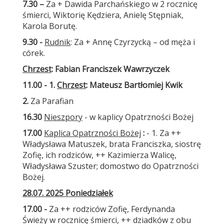
7.30 –
Za + Dawida Parchańskiego w 2 rocznicę
śmierci, Wiktorię Kędziera, Anielę Stępniak,
Karola Borutę.
9.30 -
Rudnik
: Za + Annę Czyrzycką – od męża i
córek.
Chrzest
: Fabian Franciszek Wawrzyczek
11.00 - 1.
Chrzest
: Mateusz Bartłomiej Kwik
2.
Za Parafian
16.30
Nieszpory
- w kaplicy Opatrzności Bożej
17.00
Kaplica Opatrzności Bożej
:
- 1. Za ++
Władysława Matuszek, brata Franciszka, siostrę
Zofię, ich rodziców, ++ Kazimierza Walicę,
Władysława Szuster; domostwo do Opatrzności
Bożej.
28.07. 2025 Poniedziałek
17.00 -
Za ++ rodziców Zofię, Ferdynanda
Świeży w rocznicę śmierci, ++ dziadków z obu