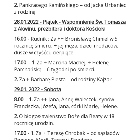
2.
Pankracego Kamińskiego – od Jacka Urbaniec
z rodziną.
28.01.2022 - Piątek - Wspomnienie Św. Tomasza
z Akwinu, prezbitera i doktora Kościoła
16.00
-
Rudnik
: Za ++ Bronisławę Chmiel w 5
rocznicę śmierci, + jej męża, dzieci i rodziców,
dusze w czyśćcu cierpiące.
17.00
–
1.
Za + Marcina Machej, + Helenę
Parchańską – 6 tygodni po śmierci.
2.
Za + Barbarę Piesta – od rodziny Kajzar.
29.01. 2022 - Sobota
8.00
–
1.
Za ++ Jana, Annę Waleczek, synów
Franciszka, Józefa, Jana, córki Marię, Helenę.
2.
O błogosławieństwo Boże dla Beaty w 18
rocznicę urodzin.
17.00
-
1.
Za + Teresę Chrobak – od sąsiadów