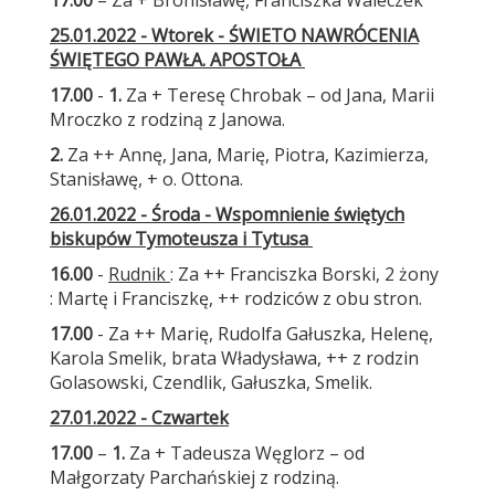
17.00
– Za + Bronisławę, Franciszka Waleczek
25.01.2022 - Wtorek - ŚWIETO NAWRÓCENIA
ŚWIĘTEGO PAWŁA. APOSTOŁA
17.00
-
1.
Za + Teresę Chrobak – od Jana, Marii
Mroczko z rodziną z Janowa.
2.
Za ++ Annę, Jana, Marię, Piotra, Kazimierza,
Stanisławę, + o. Ottona.
26.01.2022 - Środa - Wspomnienie świętych
biskupów Tymoteusza i Tytusa
16.00
-
Rudnik
: Za ++ Franciszka Borski, 2 żony
: Martę i Franciszkę, ++ rodziców z obu stron.
17.00
- Za ++ Marię, Rudolfa Gałuszka, Helenę,
Karola Smelik, brata Władysława, ++ z rodzin
Golasowski, Czendlik, Gałuszka, Smelik.
27.01.2022 - Czwartek
17.00
–
1.
Za + Tadeusza Węglorz – od
Małgorzaty Parchańskiej z rodziną.