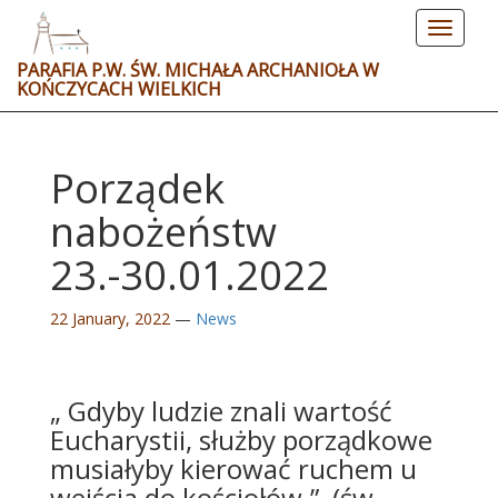
Toggle
navigat
PARAFIA P.W. ŚW. MICHAŁA ARCHANIOŁA W
KOŃCZYCACH WIELKICH
Porządek
nabożeństw
23.-30.01.2022
22 January, 2022
—
News
„ Gdyby ludzie znali wartość
Eucharystii, służby porządkowe
musiałyby kierować ruchem u
wejścia do kościołów.” (św.