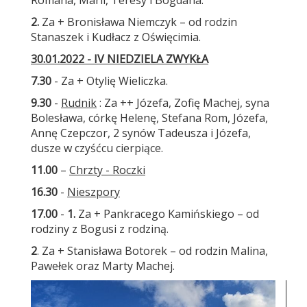
Romana, Marii, Teresy i Bogdana.
2.
Za + Bronisława Niemczyk – od rodzin
Stanaszek i Kudłacz z Oświęcimia.
30.01.2022 - IV NIEDZIELA ZWYKŁA
7.30
- Za + Otylię Wieliczka.
9.30
-
Rudnik
: Za ++ Józefa, Zofię Machej, syna
Bolesława, córkę Helenę, Stefana Rom, Józefa,
Annę Czepczor, 2 synów Tadeusza i Józefa,
dusze w czyśćcu cierpiące.
11.00
–
Chrzty - Roczki
16.30
-
Nieszpory
17.00
-
1.
Za + Pankracego Kamińskiego – od
rodziny z Bogusi z rodziną.
2
. Za + Stanisława Botorek – od rodzin Malina,
Pawełek oraz Marty Machej.