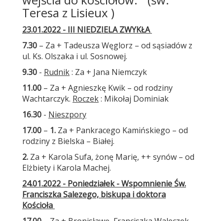
Teresa z Lisieux )
23.01.2022 - III NIEDZIELA ZWYKŁA
7.30
– Za + Tadeusza Węglorz – od sąsiadów z
ul. Ks. Olszaka i ul. Sosnowej.
9.30
-
Rudnik
: Za + Jana Niemczyk
11.00
– Za + Agnieszkę Kwik – od rodziny
Wachtarczyk.
Roczek
: Mikołaj Dominiak
16.30
-
Nieszpory
17.00
–
1.
Za + Pankracego Kamińskiego – od
rodziny z Bielska – Białej.
2.
Za + Karola Sufa, żonę Marię, ++ synów – od
Elżbiety i Karola Machej.
24.01.2022 - Poniedziałek - Wspomnienie Św.
Franciszka Salezego, biskupa i doktora
Kościoła