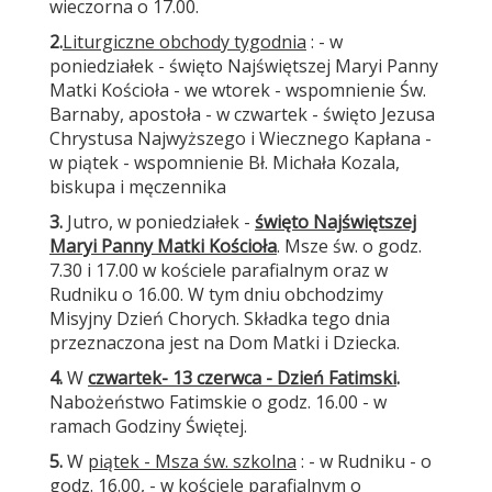
wieczorna o 17.00.
2.
Liturgiczne obchody tygodnia
: - w
poniedziałek - święto Najświętszej Maryi Panny
Matki Kościoła - we wtorek - wspomnienie Św.
Barnaby, apostoła - w czwartek - święto Jezusa
Chrystusa Najwyższego i Wiecznego Kapłana -
w piątek - wspomnienie Bł. Michała Kozala,
biskupa i męczennika
3.
Jutro, w poniedziałek -
święto Najświętszej
Maryi Panny Matki Kościoła
. Msze św. o godz.
7.30 i 17.00 w kościele parafialnym oraz w
Rudniku o 16.00. W tym dniu obchodzimy
Misyjny Dzień Chorych. Składka tego dnia
przeznaczona jest na Dom Matki i Dziecka.
4.
W
czwartek
- 13 czerwca - Dzień Fatimski
.
Nabożeństwo Fatimskie o godz. 16.00 - w
ramach Godziny Świętej.
5.
W
piątek - Msza św. szkolna
: - w Rudniku - o
godz. 16.00, - w kościele parafialnym o