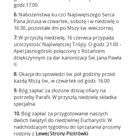
godz.17.00.
6.
Nabożeństwa ku czci Najświętszego Serca
Pana Jezusa w czwartek, sobotę i w niedzielę o
16.30, pozostałe dni po Mszy św. wieczornej.
7.
W przyszłą niedzielę, 16 czerwca przypada
uroczystość Najświętszej Trójcy. O godz. 21.00 -
Apel Jasnogórski połączony z Różańcem
dziękczynnym za dar kanonizacji Św. Jana Pawła
II.
8.
Okazja do spowiedzi św. pół godziny przed
każdą Mszą św., w czwartek od godz. 16.00
9
.
Bóg zapłać za złożone dzisiaj ofiary na
potrzeby Parafii. W przyszłą niedzielę składka
specjalna.
10
.
Bóg zapłać za przygotowanie naszych
dwóch świątyń do niedzielnej Eucharystii. W
nadchodzącym tygodniu do sprzątania prosimy
rodziny z
Lewej Strony Piotrówki