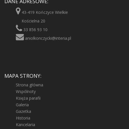
DANE ADRESOWE:
43-419 Kończyce Wielkie
Kościelna 20
33 856 93 10
aniolkonczycki@interia.pl
MAPA STRONY:
Strona główna
Wspólnoty
Księża parafii
Galeria
Gazetka
Historia
Kancelaria