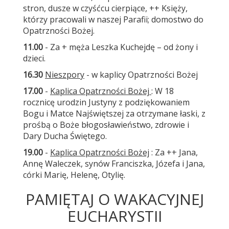
stron, dusze w czyśćcu cierpiące, ++ Księży,
którzy pracowali w naszej Parafii; domostwo do
Opatrzności Bożej.
11.00
- Za + męża Leszka Kuchejdę – od żony i
dzieci.
16.30
Nieszpory
- w kaplicy Opatrzności Bożej
17.00
-
Kaplica Opatrzności Bożej
: W 18
rocznicę urodzin Justyny z podziękowaniem
Bogu i Matce Najświętszej za otrzymane łaski, z
prośbą o Boże błogosławieństwo, zdrowie i
Dary Ducha Świętego.
19.00
-
Kaplica Opatrzności Bożej
: Za ++ Jana,
Annę Waleczek, synów Franciszka, Józefa i Jana,
córki Marię, Helenę, Otylię.
PAMIĘTAJ O WAKACYJNEJ
EUCHARYSTII