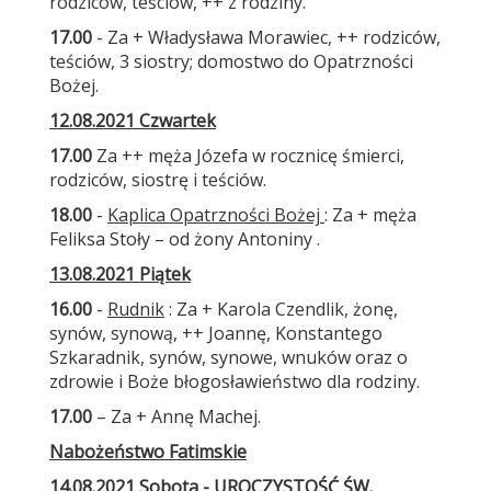
rodziców, teściów, ++ z rodziny.
17.00
- Za + Władysława Morawiec, ++ rodziców,
teściów, 3 siostry; domostwo do Opatrzności
Bożej.
12.08.2021 Czwartek
17.00
Za ++ męża Józefa w rocznicę śmierci,
rodziców, siostrę i teściów.
18.00
-
Kaplica Opatrzności Bożej
: Za + męża
Feliksa Stoły – od żony Antoniny .
13.08.2021 Piątek
16.00
-
Rudnik
: Za + Karola Czendlik, żonę,
synów, synową, ++ Joannę, Konstantego
Szkaradnik, synów, synowe, wnuków oraz o
zdrowie i Boże błogosławieństwo dla rodziny.
17.00
– Za + Annę Machej.
Nabożeństwo Fatimskie
14.08.2021 Sobota - UROCZYSTOŚĆ ŚW.