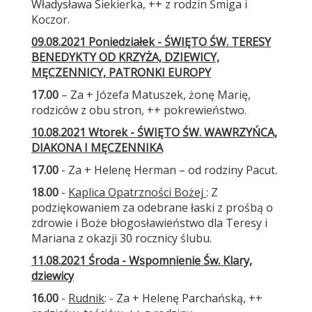
Władysława Siekierka, ++ z rodzin Śmiga i
Koczor.
09.08.2021 Poniedziałek - ŚWIĘTO ŚW. TERESY
BENEDYKTY OD KRZYŻA, DZIEWICY,
MĘCZENNICY, PATRONKI EUROPY
17.00
– Za + Józefa Matuszek, żonę Marię,
rodziców z obu stron, ++ pokrewieństwo.
10.08.2021 Wtorek - ŚWIĘTO ŚW. WAWRZYŃCA,
DIAKONA I MĘCZENNIKA
17.00
- Za + Helenę Herman – od rodziny Pacut.
18.00
-
Kaplica Opatrzności Bożej
: Z
podziękowaniem za odebrane łaski z prośbą o
zdrowie i Boże błogosławieństwo dla Teresy i
Mariana z okazji 30 rocznicy ślubu.
11.08.2021 Środa - Wspomnienie Św. Klary,
dziewicy
16.00
-
Rudnik
: - Za + Helenę Parchańską, ++