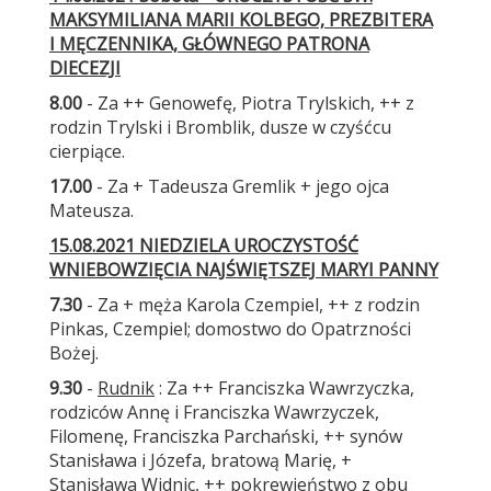
MAKSYMILIANA MARII KOLBEGO, PREZBITERA
I MĘCZENNIKA, GŁÓWNEGO PATRONA
DIECEZJI
8.00
- Za ++ Genowefę, Piotra Trylskich, ++ z
rodzin Trylski i Bromblik, dusze w czyśćcu
cierpiące.
17.00
- Za + Tadeusza Gremlik + jego ojca
Mateusza.
15.08.2021 NIEDZIELA UROCZYSTOŚĆ
WNIEBOWZIĘCIA NAJŚWIĘTSZEJ MARYI PANNY
7.30
- Za + męża Karola Czempiel, ++ z rodzin
Pinkas, Czempiel; domostwo do Opatrzności
Bożej.
9.30
-
Rudnik
: Za ++ Franciszka Wawrzyczka,
rodziców Annę i Franciszka Wawrzyczek,
Filomenę, Franciszka Parchański, ++ synów
Stanisława i Józefa, bratową Marię, +
Stanisława Widnic, ++ pokrewieństwo z obu