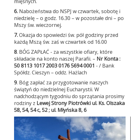
mięsnych.
6.
Nabożeństwa do NSPJ w czwartek, sobotę i
niedzielę – o godz. 16.30 – w pozostałe dni – po
Mszy św. wieczornej.
7.
Okazja do spowiedzi św. pół godziny przed
każdą Mszą św. zaś w czwartek od 16.00
8
. BÓG ZAPŁAĆ - za wszystkie ofiary, które
składacie na konto naszej Parafii. –
Nr Konta :
50 8113 1017 2003 0176 5694 0001
- / Bank
Spółdz. Cieszyn – oddz. Hażlach
9
. Bóg zapłać za przygotowanie naszych
świątyń do niedzielnej Eucharystii. W
nadchodzącym tygodniu do sprzątania prosimy
rodziny z
Lewej Strony Piotrówki
ul. Ks. Olszaka
58, 54, 54 c, 52 ; ul. Młyńska 8, 6