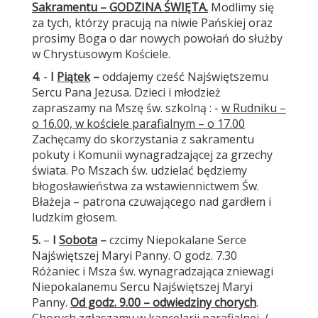
Sakramentu – GODZINA ŚWIĘTA.
Modlimy się
za tych, którzy pracują na niwie Pańskiej oraz
prosimy Boga o dar nowych powołań do służby
w Chrystusowym Kościele.
4
. -
I
Piątek
–
oddajemy cześć Najświętszemu
Sercu Pana Jezusa. Dzieci i młodzież
zapraszamy na Mszę św. szkolną : -
w Rudniku –
o 16.00, w kościele parafialnym – o 17.00
Zachęcamy do skorzystania z sakramentu
pokuty i Komunii wynagradzającej za grzechy
świata. Po Mszach św. udzielać będziemy
błogosławieństwa za wstawiennictwem Św.
Błażeja – patrona czuwającego nad gardłem i
ludzkim głosem.
5.
–
I
Sobota
–
czcimy Niepokalane Serce
Najświętszej Maryi Panny. O godz. 7.30
Różaniec i Msza św. wynagradzająca zniewagi
Niepokalanemu Sercu Najświętszej Maryi
Panny.
Od godz. 9.00 – odwiedziny chorych
.