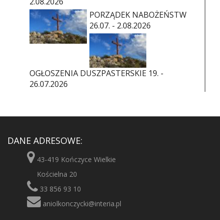
2.08.2026
PORZĄDEK NABOŻEŃSTW
26.07. - 2.08.2026
OGŁOSZENIA DUSZPASTERSKIE 19. -
26.07.2026
DANE ADRESOWE:
43-419 Kończyce Wielkie
Kościelna 20
33 856 93 10
aniolkonczycki@interia.pl