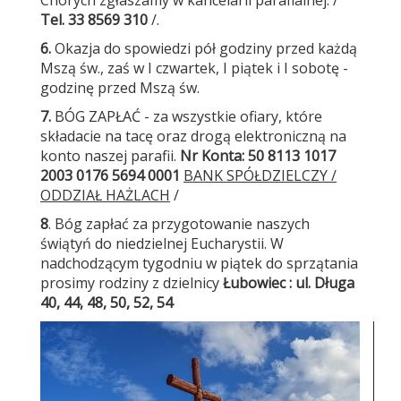
Chorych zgłaszamy w kancelarii parafialnej. /
Tel. 33 8569 310
/.
6.
Okazja do spowiedzi pół godziny przed każdą
Mszą św., zaś w I czwartek, I piątek i I sobotę -
godzinę przed Mszą św.
7.
BÓG ZAPŁAĆ - za wszystkie ofiary, które
składacie na tacę oraz drogą elektroniczną na
konto naszej parafii.
Nr Konta
:
50 8113 1017
2003 0176 5694 0001
BANK SPÓŁDZIELCZY /
ODDZIAŁ HAŻLACH
/
8
. Bóg zapłać za przygotowanie naszych
świątyń do niedzielnej Eucharystii. W
nadchodzącym tygodniu w piątek do sprzątania
prosimy rodziny z dzielnicy
Łubowiec : ul. Długa
40, 44, 48, 50, 52, 54