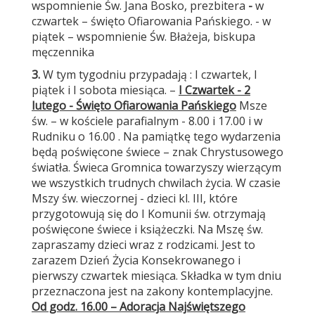
wspomnienie Św. Jana Bosko, prezbitera
-
w
czwartek – święto Ofiarowania Pańskiego. - w
piątek – wspomnienie Św. Błażeja, biskupa
męczennika
3.
W tym tygodniu przypadają : I czwartek, I
piątek i I sobota miesiąca. –
I Czwartek - 2
lutego - Święto Ofiarowania Pańskiego
Msze
św. – w kościele parafialnym - 8.00 i 17.00 i w
Rudniku o 16.00 . Na pamiątkę tego wydarzenia
będą poświęcone świece – znak Chrystusowego
światła. Świeca Gromnica towarzyszy wierzącym
we wszystkich trudnych chwilach życia. W czasie
Mszy św. wieczornej - dzieci kl. III, które
przygotowują się do I Komunii św. otrzymają
poświęcone świece i książeczki. Na Mszę św.
zapraszamy dzieci wraz z rodzicami. Jest to
zarazem Dzień Życia Konsekrowanego i
pierwszy czwartek miesiąca. Składka w tym dniu
przeznaczona jest na zakony kontemplacyjne.
Od godz. 16.00 – Adoracja Najświętszego