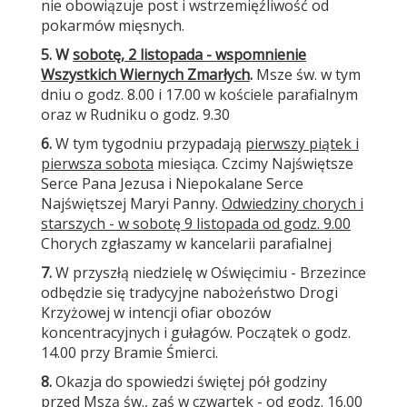
nie obowiązuje post i wstrzemięźliwość od
pokarmów mięsnych.
5. W
sobotę, 2 listopada - wspomnienie
Wszystkich Wiernych Zmarłych
.
Msze św. w tym
dniu o godz. 8.00 i 17.00 w kościele parafialnym
oraz w Rudniku o godz. 9.30
6.
W tym tygodniu przypadają
pierwszy piątek i
pierwsza sobota
miesiąca. Czcimy Najświętsze
Serce Pana Jezusa i Niepokalane Serce
Najświętszej Maryi Panny.
Odwiedziny chorych i
starszych - w sobotę 9 listopada od godz. 9.00
Chorych zgłaszamy w kancelarii parafialnej
7.
W przyszłą niedzielę w Oświęcimiu - Brzezince
odbędzie się tradycyjne nabożeństwo Drogi
Krzyżowej w intencji ofiar obozów
koncentracyjnych i gułagów. Początek o godz.
14.00 przy Bramie Śmierci.
8.
Okazja do spowiedzi świętej pół godziny
przed Mszą św., zaś w czwartek - od godz. 16.00