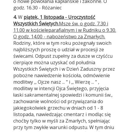
o nowe powołania kapłańskie i zakonne. O
godz. 16.30 - Różaniec
4.
W
piątek, 1 listopada - Uroczystość
Wszystkich Świętych
.
Msze św. o godz. 7.30 i
11.00 w kościele
parafialnym i w Rudniku o 9.30.
O godz. 14.00 - nabożeństwo za Zmarłych.
Rodziny, które w tym roku pożegnały swoich
najbliższych proszę o udział w procesji ze
świecami. Odpust zupełny za dusze w czyśćcu
cierpiące można uzyskać od południa
Wszystkich Świętych i w Dzień Zaduszny przez
pobożne nawiedzenie kościoła, odmówienie
modlitwy ,, Ojcze nasz ... " i ,, Wierzę ... " ,
modlitwy w intencji Ojca Świętego, przyjęcia
łaski sakramentalnej spowiedzi i komunii św.,
zachowanie wolności od przywiązania do
jakiegokolwiek grzechu w dniach od 1 - 8
listopada, nawiedzając cmentarz i modląc się
choćby tylko w myśli za Zmarłych, spełniając
przy tym zwykłe warunki odpustu. W tym dniu