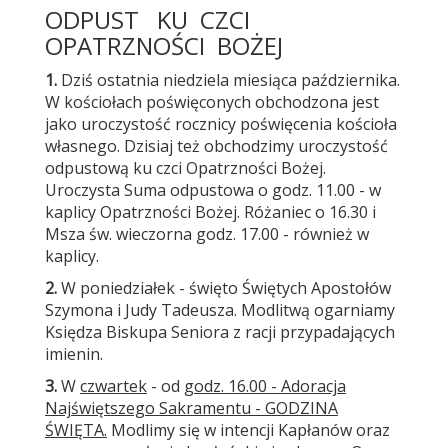
ODPUST KU CZCI
OPATRZNOŚCI BOŻEJ
1.
Dziś ostatnia niedziela miesiąca października.
W kościołach poświęconych obchodzona jest
jako uroczystość rocznicy poświęcenia kościoła
własnego. Dzisiaj też obchodzimy uroczystość
odpustową ku czci Opatrzności Bożej.
Uroczysta Suma odpustowa o godz. 11.00 - w
kaplicy Opatrzności Bożej. Różaniec o 16.30 i
Msza św. wieczorna godz. 17.00 - również w
kaplicy.
2.
W poniedziałek - święto Świętych Apostołów
Szymona i Judy Tadeusza. Modlitwą ogarniamy
Księdza Biskupa Seniora z racji przypadających
imienin.
3.
W
czwartek
- od
godz. 16.00 - Adoracja
Najświętszego Sakramentu - GODZINA
ŚWIĘTA.
Modlimy się w intencji Kapłanów oraz