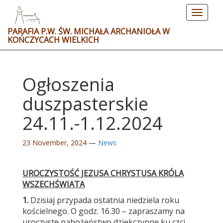
Toggle
navigat
PARAFIA P.W. ŚW. MICHAŁA ARCHANIOŁA W
KOŃCZYCACH WIELKICH
Ogłoszenia
duszpasterskie
24.11.-1.12.2024
23 November, 2024
—
News
UROCZYSTOŚĆ JEZUSA CHRYSTUSA KRÓLA
WSZECHŚWIATA
1.
Dzisiaj przypada ostatnia niedziela roku
kościelnego. O godz. 16.30 – zapraszamy na
uroczyste nabożeństwo dziękczynne ku czci