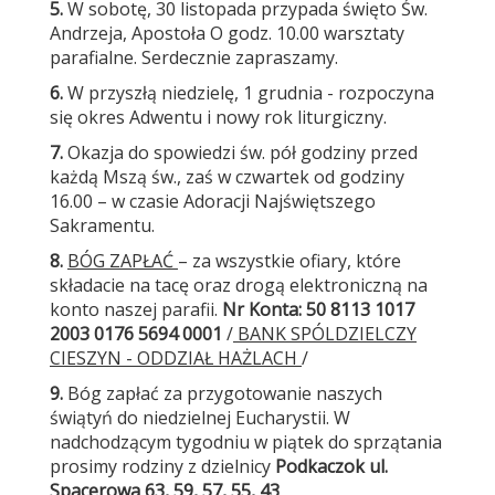
5.
W sobotę, 30 listopada przypada święto Św.
Andrzeja, Apostoła O godz. 10.00 warsztaty
parafialne. Serdecznie zapraszamy.
6.
W przyszłą niedzielę, 1 grudnia - rozpoczyna
się okres Adwentu i nowy rok liturgiczny.
7.
Okazja do spowiedzi św. pół godziny przed
każdą Mszą św., zaś w czwartek od godziny
16.00 – w czasie Adoracji Najświętszego
Sakramentu.
8.
BÓG ZAPŁAĆ
– za wszystkie ofiary, które
składacie na tacę oraz drogą elektroniczną na
konto naszej parafii.
Nr Konta
: 50 8113 1017
2003 0176 5694 0001
/
BANK SPÓLDZIELCZY
CIESZYN -
ODDZIAŁ HAŻLACH
/
9.
Bóg zapłać za przygotowanie naszych
świątyń do niedzielnej Eucharystii. W
nadchodzącym tygodniu w piątek do sprzątania
prosimy rodziny z dzielnicy
Podkaczok
ul.
Spacerowa 63, 59, 57, 55, 43