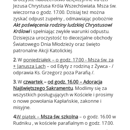
Jezusa Chrystusa Króla Wszechświata. Msza św.
wieczorna o godz. 17.00. Dzisiaj też można
zyskać odpust zupełny , odmawiając pobożnie
Akt poświęcenia
rodziny ludzkiej Chrystusowi
Królowi
i spełniając zwykłe warunki odpustu.
Dzisiejsza uroczystość to diecezjalne obchody
Światowego Dnia Młodzieży oraz święto
patronalne Akcji Katolickiej.
2.
W
poniedziałek – o godz. 17.00 - Msza św. za
+ Janusza Lach
– od Edyty z rodziną z Żywca - /
odprawia Ks. Grzegorz poza Parafią /.
3.
W
czwartek
–
od godz. 16.00 – Adoracja
Najświętszego Sakramentu
. Modlimy się za
wszystkich posługujących w Kościele i prosimy
o nowe powołania Kapłańskie, zakonne i
misyjne.
4.
W piątek –
Msza św. szkolna
– o godz. 16.00 w
Rudniku , w kościele parafialnym o godz. 17.00.