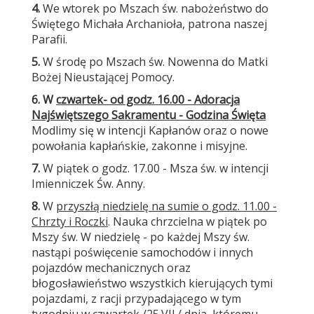
4.
We wtorek po Mszach św. nabożeństwo do
Świętego Michała Archanioła, patrona naszej
Parafii.
5.
W środę po Mszach św. Nowenna do Matki
Bożej Nieustającej Pomocy.
6. W
czwartek
- od godz. 16.00 - Adoracja
Najświętszego Sakramentu - Godzina Święta
Modlimy się w intencji Kapłanów oraz o nowe
powołania kapłańskie, zakonne i misyjne.
7.
W piątek o godz. 17.00 - Msza św. w intencji
Imienniczek Św. Anny.
8.
W
przyszłą niedzielę na sumie o godz. 11.00 -
Chrzty i Roczki
. Nauka chrzcielna w piątek po
Mszy św. W niedzielę - po każdej Mszy św.
nastąpi poświęcenie samochodów i innych
pojazdów mechanicznych oraz
błogosławieństwo wszystkich kierujących tymi
pojazdami, z racji przypadającego w tym