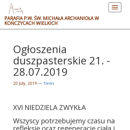
Toggle
navigat
PARAFIA P.W. ŚW. MICHAŁA ARCHANIOŁA W
KOŃCZYCACH WIELKICH
Ogłoszenia
duszpasterskie 21. -
28.07.2019
20 July, 2019
—
News
XVI NIEDZIELA ZWYKŁA
Wszyscy potrzebujemy czasu na
refleksję oraz regenerację ciała i