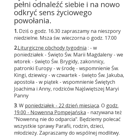
pełni odnaleźć siebie i na nowo
odkryć sens życiowego
powołania.
1.
Dziś o godz. 16.30 zapraszamy na nieszpory
niedzielne. Msza św. wieczorna o godz. 17.00
2.
Liturgiczne obchody tygodnia
: - w
poniedziałek - Święto Św. Marii Magdaleny - we
wtorek - święto Św. Brygidy, zakonnicy,
patronki Europy - w środę - wspomnienie Św.
Kingi, dziewicy - w czwartek - święto Św. Jakuba,
apostoła - w piątek - wspomnienie Świętych
Joachima i Anny, rodziców Najświętszej Maryi
Panny
3
. W
poniedziałek - 22 dzień miesiąca
. O
godz.
19.00 - Nowenna Pompejańska
- nazywana też
"Nowenną nie do odparcia". Będziemy polecać
wszystkie sprawy Parafii, rodzin, dzieci,
młodzieży. Zapraszamy do wspólnej modlitwy.