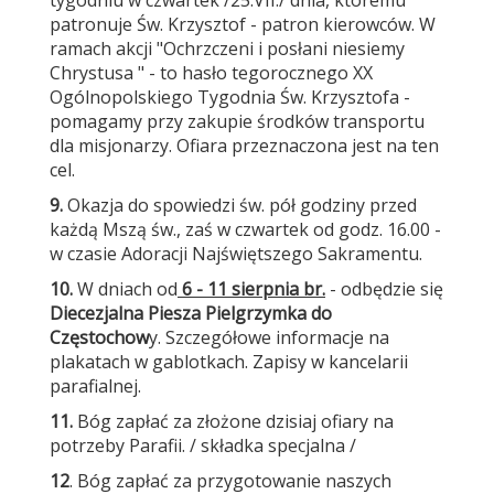
tygodniu w czwartek /25.VII./ dnia, któremu
patronuje Św. Krzysztof - patron kierowców. W
ramach akcji "Ochrzczeni i posłani niesiemy
Chrystusa " - to hasło tegorocznego XX
Ogólnopolskiego Tygodnia Św. Krzysztofa -
pomagamy przy zakupie środków transportu
dla misjonarzy. Ofiara przeznaczona jest na ten
cel.
9.
Okazja do spowiedzi św. pół godziny przed
każdą Mszą św., zaś w czwartek od godz. 16.00 -
w czasie Adoracji Najświętszego Sakramentu.
10.
W dniach od
6 - 11 sierpnia br.
- odbędzie się
Diecezjalna Piesza Pielgrzymka do
Częstochow
y. Szczegółowe informacje na
plakatach w gablotkach. Zapisy w kancelarii
parafialnej.
11.
Bóg zapłać za złożone dzisiaj ofiary na
potrzeby Parafii. / składka specjalna /
12
. Bóg zapłać za przygotowanie naszych