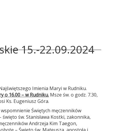
skie 15.-22.09.2024
Najświętszego Imienia Maryi w Rudniku.
y o 16.00 – w Rudniku.
Msze św. o godz. 7.30,
osi Ks. Eugeniusz Góra.
 – wspomnienie Świętych męczenników
– święto św. Stanisława Kostki, zakonnika,
 męczenników Andrzeja Kim Taegon,
obotę – Święto św. Mateusza, apostoła i