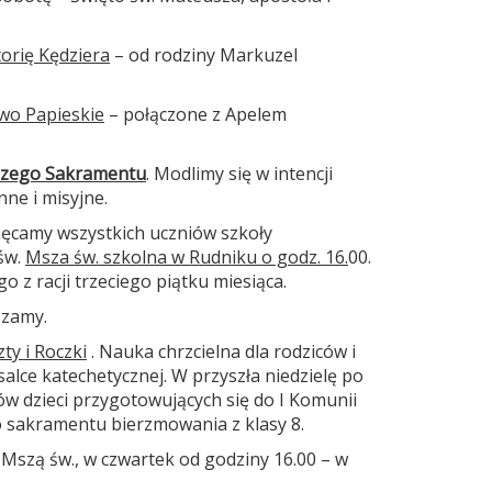
orię Kędziera
– od rodziny Markuzel
wo Papieskie
– połączone z Apelem
tszego Sakramentu
. Modlimy się w intencji
ne i misyjne.
hęcamy wszystkich uczniów szkoły
św.
Msza św. szkolna w Rudniku o godz. 16.
00.
 z racji trzeciego piątku miesiąca.
szamy.
ty i Roczki
. Nauka chrzcielna dla rodziców i
alce katechetycznej. W przyszła niedzielę po
ów dzieci przygotowujących się do I Komunii
do sakramentu bierzmowania z klasy 8.
Mszą św., w czwartek od godziny 16.00 – w