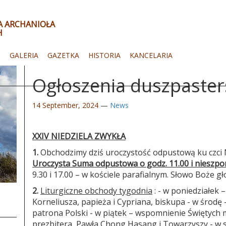
ŁA ARCHANIOŁA
H
I
GALERIA
GAZETKA
HISTORIA
KANCELARIA
Ogłoszenia duszpaster
14 September, 2024
—
News
XXIV NIEDZIELA ZWYKŁA
1.
Obchodzimy dziś uroczystość odpustową ku czci 
Uroczysta Suma odpustowa o godz. 11.00 i nieszpor
9.30 i 17.00 – w kościele parafialnym. Słowo Boże gł
2.
Liturgiczne obchody tygodnia
: - w poniedziałek
Korneliusza, papieża i Cypriana, biskupa - w środę 
patrona Polski - w piątek – wspomnienie Świętych
prezbitera, Pawła Chong Hasang i Towarzyszy - w s