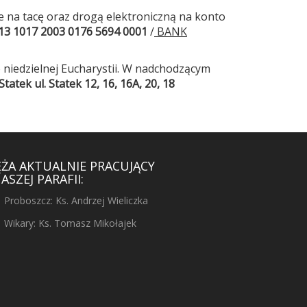
cie na tacę oraz drogą elektroniczną na konto
113 1017 2003 0176 5694 0001
/
BANK
niedzielnej Eucharystii. W nadchodzącym
Statek
ul. Statek 12, 16, 16A, 20, 18
ĘŻA AKTUALNIE PRACUJĄCY
ASZEJ PARAFII:
Proboszcz: Ks. Andrzej Wieliczka
Wikary: Ks. Tomasz Mikołajek