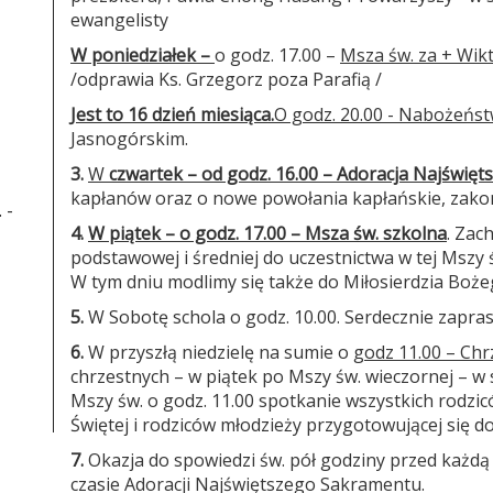
ewangelisty
W poniedziałek –
o godz. 17.00 –
Msza św. za + Wikt
/odprawia Ks. Grzegorz poza Parafią /
Jest to 16 dzień miesiąca.
O godz. 20.00 - Nabożeńst
Jasnogórskim.
3.
W
czwartek – od godz. 16.00 – Adoracja Najświę
kapłanów oraz o nowe powołania kapłańskie, zakon
 -
4.
W piątek – o godz. 17.00 – Msza św. szkolna
. Zac
podstawowej i średniej do uczestnictwa w tej Mszy 
W tym dniu modlimy się także do Miłosierdzia Bożego
5.
W Sobotę schola o godz. 10.00. Serdecznie zapra
6.
W przyszłą niedzielę na sumie o
godz 11.00 – Chrz
chrzestnych – w piątek po Mszy św. wieczornej – w s
Mszy św. o godz. 11.00 spotkanie wszystkich rodzic
Świętej i rodziców młodzieży przygotowującej się 
7.
Okazja do spowiedzi św. pół godziny przed każdą 
czasie Adoracji Najświętszego Sakramentu.