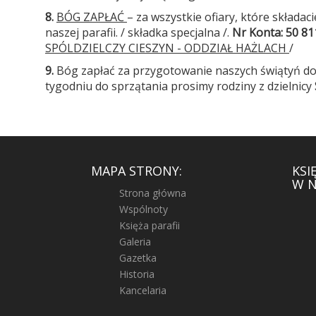
8.
BÓG ZAPŁAĆ
– za wszystkie ofiary, które składa
naszej parafii. / składka specjalna /.
Nr Konta
: 50 8
SPÓLDZIELCZY CIESZYN -
ODDZIAŁ HAŻLACH
/
9.
Bóg zapłać za przygotowanie naszych świątyń do 
tygodniu do sprzątania prosimy rodziny z dzielnicy
MAPA STRONY:
KSI
W N
Strona główna
Wspólnoty
Księża parafii
Galeria
Gazetka
Historia
Kancelaria