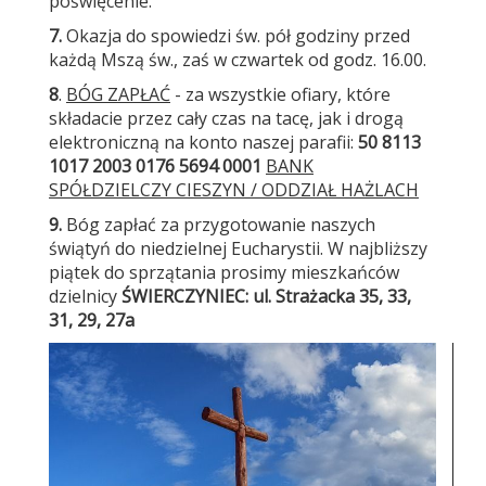
poświęcenie.
7.
Okazja do spowiedzi św. pół godziny przed
każdą Mszą św., zaś w czwartek od godz. 16.00.
8
.
BÓG ZAPŁAĆ
- za wszystkie ofiary, które
składacie przez cały czas na tacę, jak i drogą
elektroniczną na konto naszej parafii:
50 8113
1017 2003 0176 5694 0001
BANK
SPÓŁDZIELCZY CIESZYN / ODDZIAŁ HAŻLACH
9.
Bóg zapłać za przygotowanie naszych
świątyń do niedzielnej Eucharystii. W najbliższy
piątek do sprzątania prosimy mieszkańców
dzielnicy
ŚWIERCZYNIEC: ul. Strażacka 35, 33,
31, 29, 27a