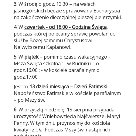
3.
W środę o godz. 13.30 – na wałach
jasnogórskich będzie sprawowana Eucharystia
na zakończenie diecezjalnej pieszej pielgrzymki.
4.
W
czwartek - od 16.00 - Godzina Święta
,
podczas której polecamy sprawę powołań do
służby Bożej samemu Chrystusowi
Najwyższemu Kapłanowi.
5.
W
piątek
– pomimo czasu wakacyjnego -
Msza Święta szkolna : - w Rudniku – o
godz.16.00 ; - w kościele parafialnym o
godz.17.00.
Jest to
13 dzień miesiąca – Dzień Fatimski
.
Nabożeństwo Fatimskie w kościele parafialnym
– po Mszy św.
6.
W przyszłą niedzielę, 15 sierpnia przypada
uroczystość Wniebowzięcia Najświętszej Maryi
Panny. W tym dniu przynosimy do kościoła
kwiaty i zioła. Podczas Mszy św. nastąpi ich