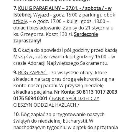
7.
KULIG PARAFIALNY – 27.01. - / sobota / - w
Istebnej.
Wyjazd - godz. 15.00 z parkingu obok
szkoły
. – o godz. 17.00 – kulig ; godz. 18.00 –
obiad i biesiadowanie. Zapisy do 21 stycznia u
ks. Grzegorza. Koszt 130 zł.
Serdecznie
zapraszamy!
8.
Okazja do spowiedzi pół godziny przed każdą
Mszą św., zaś w czwartek od godziny 16.00 – w
czasie Adoracji Najświętszego Sakramentu.
9.
BÓG ZAPŁAĆ
– za wszystkie ofiary, które
składacie na tacę oraz drogą elektroniczną na
konto naszej parafii. W przyszłą niedzielę
składka specjalna.
Nr Konta
: 50 8113 1017 2003
0176 5694 0001 /
BANK SPÓLDZIELCZY
CIESZYN
ODDZIAŁ HAŻLACH
/
10.
Bóg zapłać za przygotowanie naszych
świątyń do niedzielnej Eucharystii. W
nadchodzącym tygodniu w piątek do sprzątania