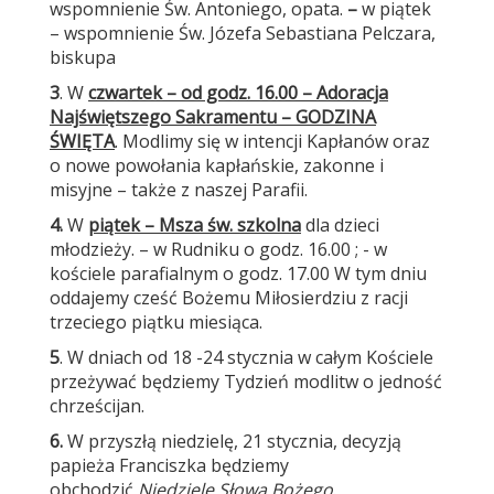
wspomnienie Św. Antoniego, opata.
–
w piątek
– wspomnienie Św. Józefa Sebastiana Pelczara,
biskupa
3
. W
czwartek – od godz. 16.00 – Adoracja
Najświętszego Sakramentu – GODZINA
ŚWIĘTA
. Modlimy się w intencji Kapłanów oraz
o nowe powołania kapłańskie, zakonne i
misyjne – także z naszej Parafii.
4.
W
piątek – Msza św. szkolna
dla dzieci
młodzieży. – w Rudniku o godz. 16.00 ; - w
kościele parafialnym o godz. 17.00 W tym dniu
oddajemy cześć Bożemu Miłosierdziu z racji
trzeciego piątku miesiąca.
5
. W dniach od 18 -24 stycznia w całym Kościele
przeżywać będziemy Tydzień modlitw o jedność
chrześcijan.
6.
W przyszłą niedzielę, 21 stycznia, decyzją
papieża Franciszka będziemy
obchodzić
Niedzielę Słowa Bożego
.